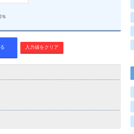
0％
する
入力値をクリア