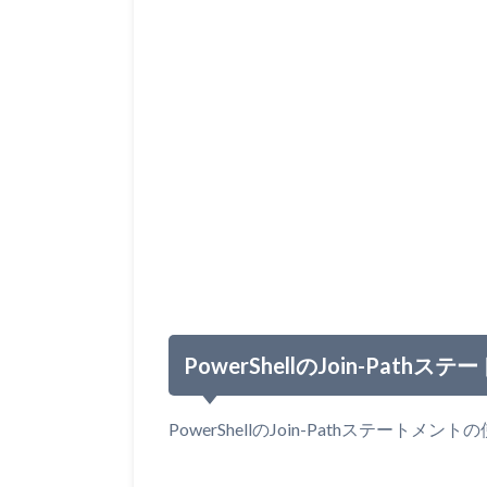
PowerShellのJoin-Path
PowerShellのJoin-Pathステート