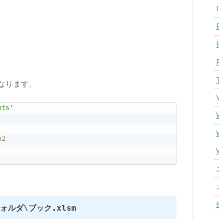
なります。
nts'
h2
\フォルダ\ブック.xlsm