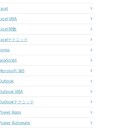
Excel
Excel VBA
Excel 関数
Excelテクニック
Forms
JavaScript
Microsoft 365
Outlook
Outlook VBA
Outlookテクニック
Power Apps
Power Automate