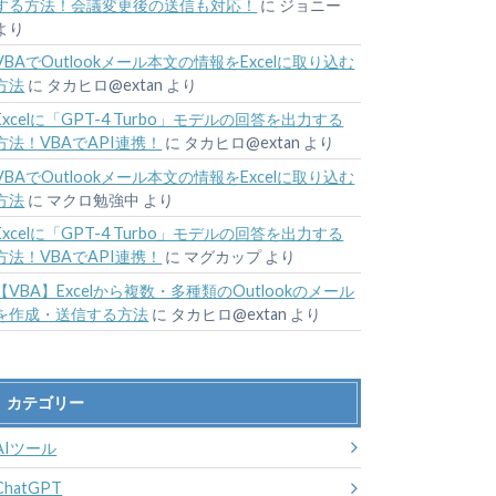
する方法！会議変更後の送信も対応！
に
ジョニー
より
VBAでOutlookメール本文の情報をExcelに取り込む
方法
に
タカヒロ@extan
より
Excelに「GPT-4 Turbo」モデルの回答を出力する
方法！VBAでAPI連携！
に
タカヒロ@extan
より
VBAでOutlookメール本文の情報をExcelに取り込む
方法
に
マクロ勉強中
より
Excelに「GPT-4 Turbo」モデルの回答を出力する
方法！VBAでAPI連携！
に
マグカップ
より
【VBA】Excelから複数・多種類のOutlookのメール
を作成・送信する方法
に
タカヒロ@extan
より
カテゴリー
AIツール
ChatGPT