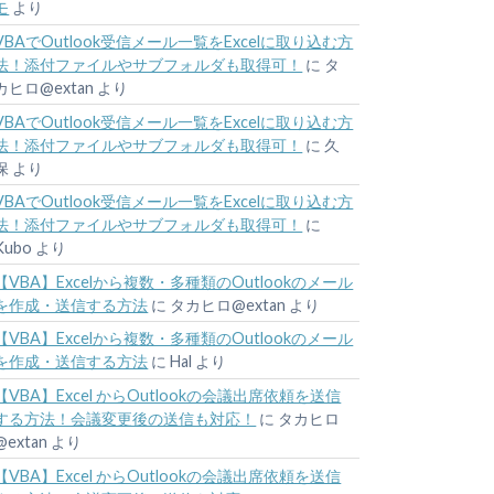
モ
より
VBAでOutlook受信メール一覧をExcelに取り込む方
法！添付ファイルやサブフォルダも取得可！
に
タ
カヒロ@extan
より
VBAでOutlook受信メール一覧をExcelに取り込む方
法！添付ファイルやサブフォルダも取得可！
に
久
保
より
VBAでOutlook受信メール一覧をExcelに取り込む方
法！添付ファイルやサブフォルダも取得可！
に
Kubo
より
【VBA】Excelから複数・多種類のOutlookのメール
を作成・送信する方法
に
タカヒロ@extan
より
【VBA】Excelから複数・多種類のOutlookのメール
を作成・送信する方法
に
Hal
より
【VBA】Excel からOutlookの会議出席依頼を送信
する方法！会議変更後の送信も対応！
に
タカヒロ
@extan
より
【VBA】Excel からOutlookの会議出席依頼を送信