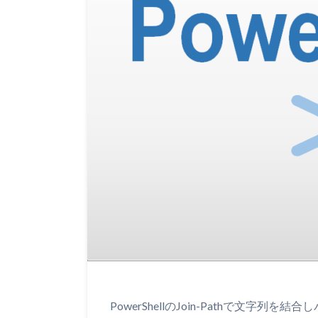
PowerShellのJoin-Pathで文字