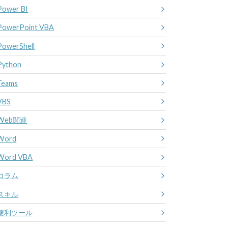
Power BI
PowerPoint VBA
PowerShell
Python
Teams
VBS
Web関連
Word
Word VBA
コラム
スキル
便利ツール