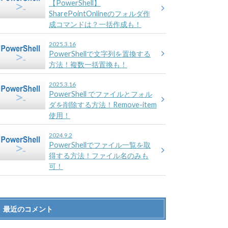
【PowerShell】
SharePointOnlineのフォルダ作
成コマンドは？一括作成も！
2025.3.16
PowerShellで文字列を置換する
方法！複数一括置換も！
2025.3.16
PowerShell でファイルとフォル
ダを削除する方法！Remove-item
使用！
2024.9.2
PowerShellでファイル一覧を取
得する方法！ファイル名のみも
可！
最近のコメント