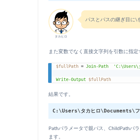
パスとパスの継ぎ目に\
タカヒロ
また変数でなく直接文字列を引数に指定
$fullPath
 = 
Join-Path
'C:\Users
Write-Output
$fullPath
結果です。
C:\Users\タカヒロ\Documents
Pathパラメータで親パス、ChildPa
ます。