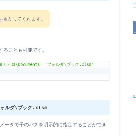
を挿入してくれます。
することも可能です。
\タカヒロ\Documents'
'フォルダ\ブック.xlsm'
«
\フォルダ\ブック.xlsm
thパラメータで子のパスを明示的に指定することができ