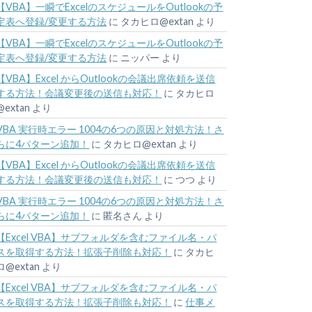
【VBA】一瞬でExcelのスケジュールをOutlookの予
定表へ登録/変更する方法
に
タカヒロ@extan
より
【VBA】一瞬でExcelのスケジュールをOutlookの予
定表へ登録/変更する方法
に
ニッパー
より
【VBA】Excel からOutlookの会議出席依頼を送信
する方法！会議変更後の送信も対応！
に
タカヒロ
@extan
より
VBA 実行時エラー 1004の6つの原因と対処方法！さ
らに4パターン追加！
に
タカヒロ@extan
より
【VBA】Excel からOutlookの会議出席依頼を送信
する方法！会議変更後の送信も対応！
に
つつ
より
VBA 実行時エラー 1004の6つの原因と対処方法！さ
らに4パターン追加！
に
匿名さん
より
【Excel VBA】サブフォルダを含むファイル名・パ
スを取得する方法！拡張子削除も対応！
に
タカヒ
ロ@extan
より
【Excel VBA】サブフォルダを含むファイル名・パ
スを取得する方法！拡張子削除も対応！
に
仕事メ