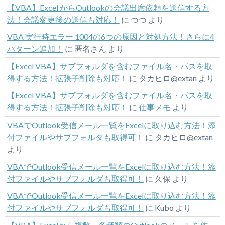
【VBA】Excel からOutlookの会議出席依頼を送信する方
法！会議変更後の送信も対応！
に
つつ
より
VBA 実行時エラー 1004の6つの原因と対処方法！さらに4
パターン追加！
に
匿名さん
より
【Excel VBA】サブフォルダを含むファイル名・パスを取
得する方法！拡張子削除も対応！
に
タカヒロ@extan
より
【Excel VBA】サブフォルダを含むファイル名・パスを取
得する方法！拡張子削除も対応！
に
仕事メモ
より
VBAでOutlook受信メール一覧をExcelに取り込む方法！添
付ファイルやサブフォルダも取得可！
に
タカヒロ@extan
より
VBAでOutlook受信メール一覧をExcelに取り込む方法！添
付ファイルやサブフォルダも取得可！
に
久保
より
VBAでOutlook受信メール一覧をExcelに取り込む方法！添
付ファイルやサブフォルダも取得可！
に
Kubo
より