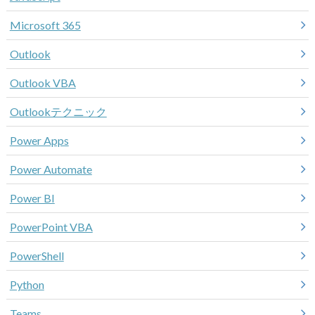
Microsoft 365
Outlook
Outlook VBA
Outlookテクニック
Power Apps
Power Automate
Power BI
PowerPoint VBA
PowerShell
Python
Teams