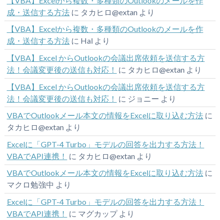
【VBA】Excelから複数・多種類のOutlookのメールを作
成・送信する方法
に
タカヒロ@extan
より
【VBA】Excelから複数・多種類のOutlookのメールを作
成・送信する方法
に
Hal
より
【VBA】Excel からOutlookの会議出席依頼を送信する方
法！会議変更後の送信も対応！
に
タカヒロ@extan
より
【VBA】Excel からOutlookの会議出席依頼を送信する方
法！会議変更後の送信も対応！
に
ジョニー
より
VBAでOutlookメール本文の情報をExcelに取り込む方法
に
タカヒロ@extan
より
Excelに「GPT-4 Turbo」モデルの回答を出力する方法！
VBAでAPI連携！
に
タカヒロ@extan
より
VBAでOutlookメール本文の情報をExcelに取り込む方法
に
マクロ勉強中
より
Excelに「GPT-4 Turbo」モデルの回答を出力する方法！
VBAでAPI連携！
に
マグカップ
より