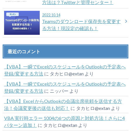
方法は？Twitterと管理センター！
2022.10.14
Teamsのダウンロード保存先を変更す
る方法！現設定の確認も！
最近のコメント
【VBA】一瞬でExcelのスケジュールをOutlookの予定表へ
登録/変更する方法
に
タカヒロ@extan
より
【VBA】一瞬でExcelのスケジュールをOutlookの予定表へ
登録/変更する方法
に
ニッパー
より
【VBA】Excel からOutlookの会議出席依頼を送信する方
法！会議変更後の送信も対応！
に
タカヒロ@extan
より
VBA 実行時エラー 1004の6つの原因と対処方法！さらに4
パターン追加！
に
タカヒロ@extan
より