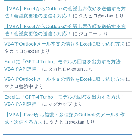
【VBA】Excel からOutlookの会議出席依頼を送信する方
法！会議変更後の送信も対応！
に
タカヒロ@extan
より
【VBA】Excel からOutlookの会議出席依頼を送信する方
法！会議変更後の送信も対応！
に
ジョニー
より
VBAでOutlookメール本文の情報をExcelに取り込む方法
に
タカヒロ@extan
より
Excelに「GPT-4 Turbo」モデルの回答を出力する方法！
VBAでAPI連携！
に
タカヒロ@extan
より
VBAでOutlookメール本文の情報をExcelに取り込む方法
に
マクロ勉強中
より
Excelに「GPT-4 Turbo」モデルの回答を出力する方法！
VBAでAPI連携！
に
マグカップ
より
【VBA】Excelから複数・多種類のOutlookのメールを作
成・送信する方法
に
タカヒロ@extan
より