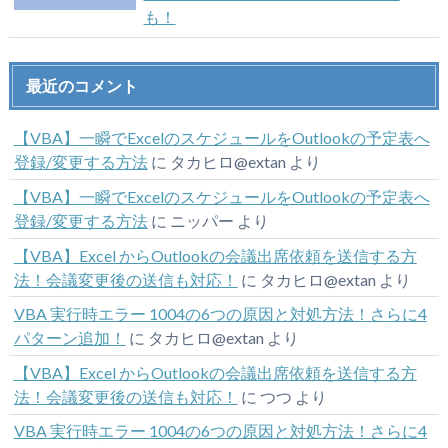
も！
最近のコメント
【VBA】一瞬でExcelのスケジュールをOutlookの予定表へ
登録/変更する方法
に
タカヒロ@extan
より
【VBA】一瞬でExcelのスケジュールをOutlookの予定表へ
登録/変更する方法
に
ニッパー
より
【VBA】Excel からOutlookの会議出席依頼を送信する方
法！会議変更後の送信も対応！
に
タカヒロ@extan
より
VBA 実行時エラー 1004の6つの原因と対処方法！さらに4
パターン追加！
に
タカヒロ@extan
より
【VBA】Excel からOutlookの会議出席依頼を送信する方
法！会議変更後の送信も対応！
に
つつ
より
VBA 実行時エラー 1004の6つの原因と対処方法！さらに4