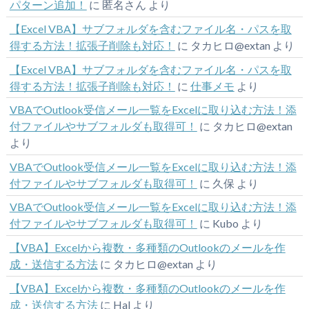
パターン追加！
に
匿名さん
より
【Excel VBA】サブフォルダを含むファイル名・パスを取
得する方法！拡張子削除も対応！
に
タカヒロ@extan
より
【Excel VBA】サブフォルダを含むファイル名・パスを取
得する方法！拡張子削除も対応！
に
仕事メモ
より
VBAでOutlook受信メール一覧をExcelに取り込む方法！添
付ファイルやサブフォルダも取得可！
に
タカヒロ@extan
より
VBAでOutlook受信メール一覧をExcelに取り込む方法！添
付ファイルやサブフォルダも取得可！
に
久保
より
VBAでOutlook受信メール一覧をExcelに取り込む方法！添
付ファイルやサブフォルダも取得可！
に
Kubo
より
【VBA】Excelから複数・多種類のOutlookのメールを作
成・送信する方法
に
タカヒロ@extan
より
【VBA】Excelから複数・多種類のOutlookのメールを作
成・送信する方法
に
Hal
より