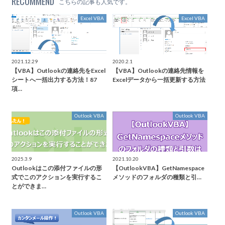
RECOMMEND
こちらの記事も人気です。
Excel VBA
Excel VBA
2021.12.29
2020.2.1
【VBA】Outlookの連絡先をExcel
【VBA】Outlookの連絡先情報を
シートへ一括出力する方法！87
Excelデータから一括更新する方法
項…
Outlook VBA
Outlook VBA
2025.3.9
2021.10.20
Outlookはこの添付ファイルの形
【OutlookVBA】GetNamespace
式でこのアクションを実行するこ
メソッドのフォルダの種類と引…
とができま…
Outlook VBA
Outlook VBA