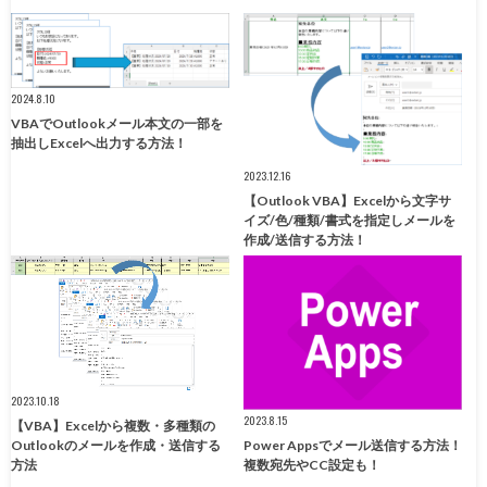
2024.8.10
VBAでOutlookメール本文の一部を
抽出しExcelへ出力する方法！
2023.12.16
【Outlook VBA】Excelから文字サ
イズ/色/種類/書式を指定しメールを
作成/送信する方法！
2023.10.18
2023.8.15
【VBA】Excelから複数・多種類の
Outlookのメールを作成・送信する
Power Appsでメール送信する方法！
方法
複数宛先やCC設定も！