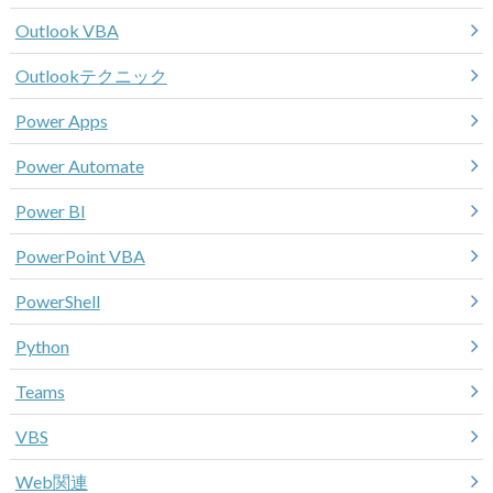
Outlook VBA
Outlookテクニック
Power Apps
Power Automate
Power BI
PowerPoint VBA
PowerShell
Python
Teams
VBS
Web関連