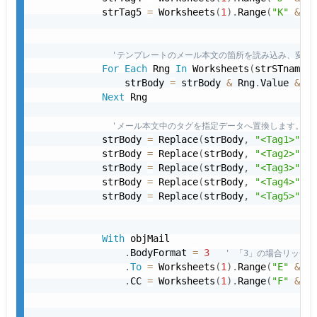
            strTag5 
=
 Worksheets
(
1
)
.
Range
(
"K"
&
 in
'テンプレートのメール本文の箇所を読み込み、変数
For
Each
 Rng 
In
 Worksheets
(
strSTname_T
                strBody 
=
 strBody 
&
 Rng
.
Value 
&
 vb
Next
 Rng

'メール本文中のタグを指定データへ置換します。
            strBody 
=
 Replace
(
strBody
,
"<Tag1>"
,
 s
            strBody 
=
 Replace
(
strBody
,
"<Tag2>"
,
 s
            strBody 
=
 Replace
(
strBody
,
"<Tag3>"
,
 s
            strBody 
=
 Replace
(
strBody
,
"<Tag4>"
,
 s
            strBody 
=
 Replace
(
strBody
,
"<Tag5>"
,
 s
With
 objMail

.
BodyFormat 
=
3
' 「3」の場合リッチ
.
To
=
 Worksheets
(
1
)
.
Range
(
"E"
&
 in
.
CC 
=
 Worksheets
(
1
)
.
Range
(
"F"
&
 in