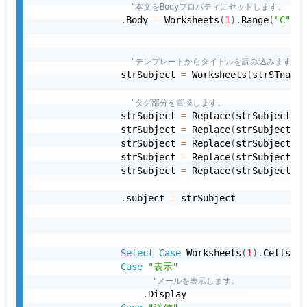
'本文をBodyプロパティにセットします。
.
Body 
=
 Worksheets
(
1
)
.
Range
(
"C"
&
 
'テンプレートからタイトルを読み込みます。
                strSubject 
=
 Worksheets
(
strSTname_
'タグ部分を置換します。
                strSubject 
=
 Replace
(
strSubject
,
"
                strSubject 
=
 Replace
(
strSubject
,
"
                strSubject 
=
 Replace
(
strSubject
,
"
                strSubject 
=
 Replace
(
strSubject
,
"
                strSubject 
=
 Replace
(
strSubject
,
"
.
subject 
=
 strSubject

Select
Case
 Worksheets
(
1
)
.
Cells
(
in
Case
"表示"
'メールを表示します。
.
Display
