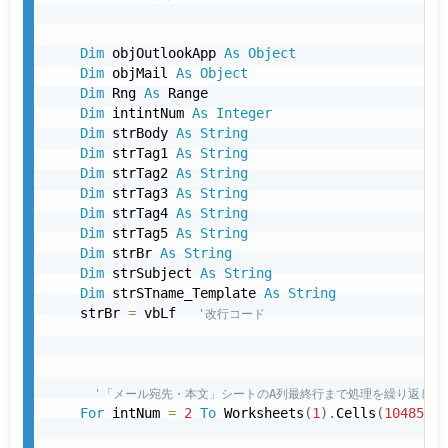
Dim
 objOutlookApp 
As
Object
Dim
 objMail 
As
Object
Dim
 Rng 
As
 Range

Dim
 intintNum 
As
Integer
Dim
 strBody 
As
String
Dim
 strTag1 
As
String
Dim
 strTag2 
As
String
Dim
 strTag3 
As
String
Dim
 strTag4 
As
String
Dim
 strTag5 
As
String
Dim
 strBr 
As
String
Dim
 strSubject 
As
String
Dim
 strSTname_Template 
As
String
    strBr 
=
 vbLf 
'改行コード
'「メール宛先・本文」シートのA列最終行まで処理を繰り返しま
For
 intNum 
=
2
To
 Worksheets
(
1
)
.
Cells
(
1048576
,