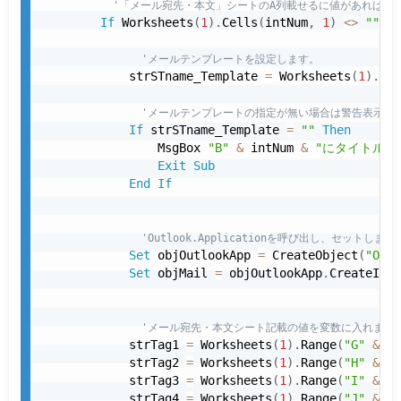
'「メール宛先・本文」シートのA列載せるに値があればメ
If
 Worksheets
(
1
)
.
Cells
(
intNum
,
1
)
<
>
""
Th
'メールテンプレートを設定します。
            strSTname_Template 
=
 Worksheets
(
1
)
.
Ran
'メールテンプレートの指定が無い場合は警告表示お
If
 strSTname_Template 
=
""
Then
                MsgBox 
"B"
&
 intNum 
&
"にタイトル・
Exit
Sub
End
If
'Outlook.Applicationを呼び出し、セットします
Set
 objOutlookApp 
=
 CreateObject
(
"Outl
Set
 objMail 
=
 objOutlookApp
.
CreateItem
'メール宛先・本文シート記載の値を変数に入れます
            strTag1 
=
 Worksheets
(
1
)
.
Range
(
"G"
&
 in
            strTag2 
=
 Worksheets
(
1
)
.
Range
(
"H"
&
 in
            strTag3 
=
 Worksheets
(
1
)
.
Range
(
"I"
&
 in
            strTag4 
=
 Worksheets
(
1
)
.
Range
(
"J"
&
 in