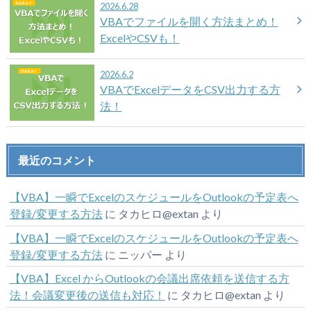
2026.6.28
VBAでファイルを開く方法まとめ！
ExcelやCSVも！
2026.6.2
VBAでExcelデータをCSV出力する方
法！
最近のコメント
【VBA】一瞬でExcelのスケジュールをOutlookの予定表へ
登録/変更する方法
に
タカヒロ@extan
より
【VBA】一瞬でExcelのスケジュールをOutlookの予定表へ
登録/変更する方法
に
ニッパー
より
【VBA】Excel からOutlookの会議出席依頼を送信する方
法！会議変更後の送信も対応！
に
タカヒロ@extan
より