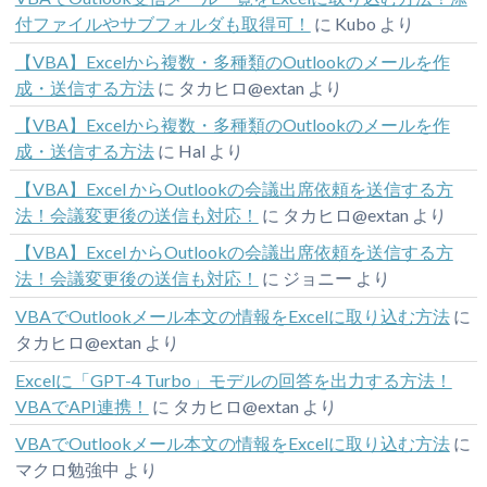
付ファイルやサブフォルダも取得可！
に
Kubo
より
【VBA】Excelから複数・多種類のOutlookのメールを作
成・送信する方法
に
タカヒロ@extan
より
【VBA】Excelから複数・多種類のOutlookのメールを作
成・送信する方法
に
Hal
より
【VBA】Excel からOutlookの会議出席依頼を送信する方
法！会議変更後の送信も対応！
に
タカヒロ@extan
より
【VBA】Excel からOutlookの会議出席依頼を送信する方
法！会議変更後の送信も対応！
に
ジョニー
より
VBAでOutlookメール本文の情報をExcelに取り込む方法
に
タカヒロ@extan
より
Excelに「GPT-4 Turbo」モデルの回答を出力する方法！
VBAでAPI連携！
に
タカヒロ@extan
より
VBAでOutlookメール本文の情報をExcelに取り込む方法
に
マクロ勉強中
より