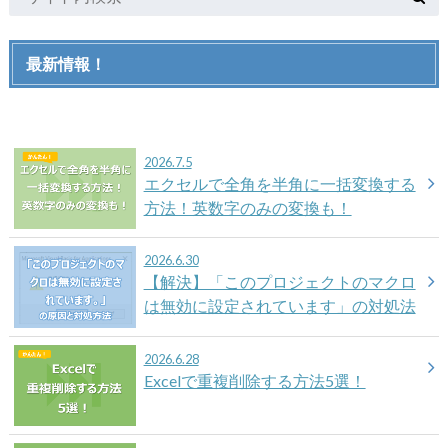
最新情報！
2026.7.5
エクセルで全角を半角に一括変換する
方法！英数字のみの変換も！
2026.6.30
【解決】「このプロジェクトのマクロ
は無効に設定されています」の対処法
2026.6.28
Excelで重複削除する方法5選！