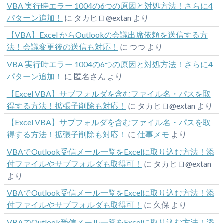
VBA 実行時エラー 1004の6つの原因と対処方法！さらに4
パターン追加！
に
タカヒロ@extan
より
【VBA】Excel からOutlookの会議出席依頼を送信する方
法！会議変更後の送信も対応！
に
つつ
より
VBA 実行時エラー 1004の6つの原因と対処方法！さらに4
パターン追加！
に
匿名さん
より
【Excel VBA】サブフォルダを含むファイル名・パスを取
得する方法！拡張子削除も対応！
に
タカヒロ@extan
より
【Excel VBA】サブフォルダを含むファイル名・パスを取
得する方法！拡張子削除も対応！
に
仕事メモ
より
VBAでOutlook受信メール一覧をExcelに取り込む方法！添
付ファイルやサブフォルダも取得可！
に
タカヒロ@extan
より
VBAでOutlook受信メール一覧をExcelに取り込む方法！添
付ファイルやサブフォルダも取得可！
に
久保
より
VBAでOutlook受信メール一覧をExcelに取り込む方法！添