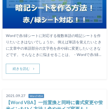
Wordで赤/緑シートに対応する複数単語の暗記シートを作
りたいときはないでしょうか。 例えば単語を覚えたいとき
に文章中の単語部分の文字色を赤や緑に変更したいときな
どです。 そんなときに悩ませることは、 ・Wordで赤/緑…
続きを読む
2021.09.27
Word VBA
【Word VBA】一括置換と同時に書式変更や蛍
光ペンをひく方法！色やサイズ変更も！