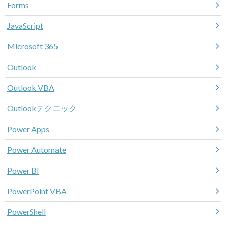
Forms
JavaScript
Microsoft 365
Outlook
Outlook VBA
Outlookテクニック
Power Apps
Power Automate
Power BI
PowerPoint VBA
PowerShell